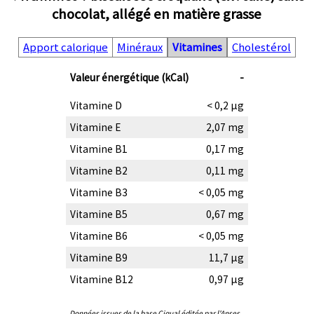
chocolat, allégé en matière grasse
Apport calorique
Minéraux
Vitamines
Cholestérol
Valeur énergétique (kCal)
-
Vitamine D
< 0,2 µg
Vitamine E
2,07 mg
Vitamine B1
0,17 mg
Vitamine B2
0,11 mg
Vitamine B3
< 0,05 mg
Vitamine B5
0,67 mg
Vitamine B6
< 0,05 mg
Vitamine B9
11,7 µg
Vitamine B12
0,97 µg
Données issues de la base Ciqual éditée par l'Anses