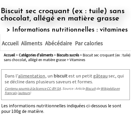
Biscuit sec croquant (ex : tuile) sans
chocolat, allégé en matière grasse
> Informations nutritionnelles : vitamines
Accueil
Aliments
Abécédaire
Par calories
Accueil
>
Catégories d'aliments
>
biscuits sucrés
> Biscuit sec croquant (ex : tuile)
sans chocolat, allégé en matière grasse > Vitamines
Dans l'
alimentation
, un
biscuit
est un petit
gâteau
sec, qui
se décline dans plusieurs saveurs et formes.
Contenu soumis à la licence CC-BY-SA
. Source : Article
Biscuit
de
Wikipédia en
français
(
auteurs
)
Les informations nutritionnelles indiquées ci-dessous le sont
pour 100g de matière.