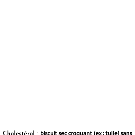
biscuit sec croquant (ex : tuile) sans
Cholestérol :