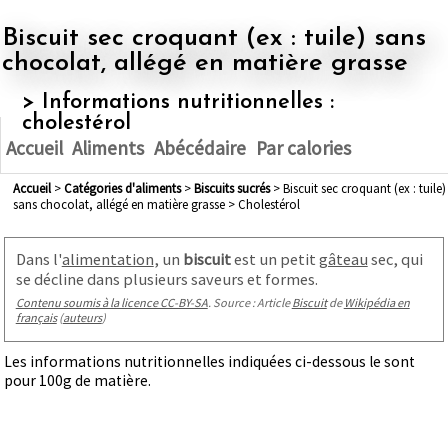
Biscuit sec croquant (ex : tuile) sans
chocolat, allégé en matière grasse
> Informations nutritionnelles :
cholestérol
Accueil
Aliments
Abécédaire
Par calories
Accueil
>
Catégories d'aliments
>
biscuits sucrés
> Biscuit sec croquant (ex : tuile)
sans chocolat, allégé en matière grasse > Cholestérol
Dans l'
alimentation
, un
biscuit
est un petit
gâteau
sec, qui
se décline dans plusieurs saveurs et formes.
Contenu soumis à la licence CC-BY-SA
. Source : Article
Biscuit
de
Wikipédia en
français
(
auteurs
)
Les informations nutritionnelles indiquées ci-dessous le sont
pour 100g de matière.