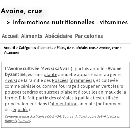
Avoine, crue
> Informations nutritionnelles : vitamines
Accueil
Aliments
Abécédaire
Par calories
Accueil
>
Catégories d'aliments
>
pâtes, riz et céréales crus
> Avoine, crue >
Vitamines
L’
Avoine cultivée
(
Avena sativa
L.), parfois appelée
Avoine
byzantine
, est une
plante
annuelle appartenant au genre
Avena
de la famille des
Poacées
(
graminées
), et cultivée
comme
céréale
ou comme
fourrage
à couper en vert ; leurs
pousses tendres et sucrées plaisent à tous les animaux de la
ferme. Elle fait partie des céréales à
paille
et est utilisée
principalement dans l’
alimentation
animale (notamment
des
équidés
)
.
Contenu soumis à la licence CC-BY-SA
. Source : Article
Avoine
de
Wikipédia en
français
(
auteurs
)