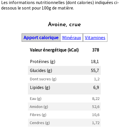
Les informations nutritionnelles (dont calories) indiquées ci-
dessous le sont pour 100g de matière.
Avoine, crue
Apport calorique
Minéraux
Vitamines
Valeur énergétique (kCal)
378
Protéines (g)
18,1
Glucides (g)
55,7
Dont sucres (g)
1,2
Lipides (g)
6,9
Eau (g)
8,22
Amidon (g)
52,6
Fibres (g)
10,6
Cendres (g)
1,72