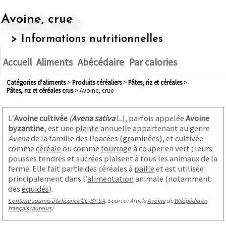
Avoine, crue
> Informations nutritionnelles
Accueil
Aliments
Abécédaire
Par calories
Catégories d'aliments
>
produits céréaliers
>
pâtes, riz et céréales
>
pâtes, riz et céréales crus
> Avoine, crue
L’
Avoine cultivée
(
Avena sativa
L.), parfois appelée
Avoine
byzantine
, est une
plante
annuelle appartenant au genre
Avena
de la famille des
Poacées
(
graminées
), et cultivée
comme
céréale
ou comme
fourrage
à couper en vert ; leurs
pousses tendres et sucrées plaisent à tous les animaux de la
ferme. Elle fait partie des céréales à
paille
et est utilisée
principalement dans l’
alimentation
animale (notamment
des
équidés
)
.
Contenu soumis à la licence CC-BY-SA
. Source : Article
Avoine
de
Wikipédia en
français
(
auteurs
)