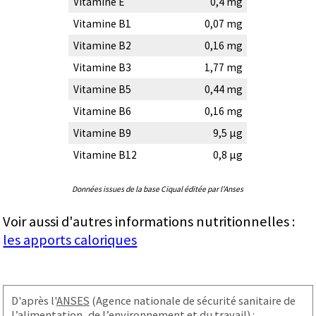
Vitamine E
0,4 mg
Vitamine B1
0,07 mg
Vitamine B2
0,16 mg
Vitamine B3
1,77 mg
Vitamine B5
0,44 mg
Vitamine B6
0,16 mg
Vitamine B9
9,5 µg
Vitamine B12
0,8 µg
Données issues de la base Ciqual éditée par l'Anses
Voir aussi d'autres informations nutritionnelles :
les apports caloriques
D'après l'
ANSES
(Agence nationale de sécurité sanitaire de
l’alimentation, de l’environnement et du travail) :