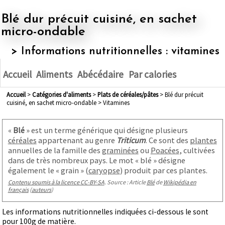
Blé dur précuit cuisiné, en sachet
micro-ondable
> Informations nutritionnelles : vitamines
Accueil
Aliments
Abécédaire
Par calories
Accueil
>
Catégories d'aliments
>
plats de céréales/pâtes
> Blé dur précuit
cuisiné, en sachet micro-ondable > Vitamines
«
Blé
» est un terme générique qui désigne plusieurs
céréales
appartenant au genre
Triticum
. Ce sont des
plantes
annuelles de la famille des
graminées
ou
Poacées
, cultivées
dans de très nombreux pays. Le mot « blé » désigne
également le « grain » (
caryopse
) produit par ces plantes.
Contenu soumis à la licence CC-BY-SA
. Source : Article
Blé
de
Wikipédia en
français
(
auteurs
)
Les informations nutritionnelles indiquées ci-dessous le sont
pour 100g de matière.