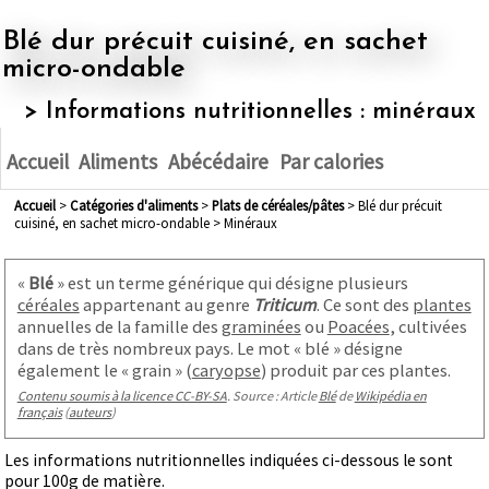
Blé dur précuit cuisiné, en sachet
micro-ondable
> Informations nutritionnelles : minéraux
Accueil
Aliments
Abécédaire
Par calories
Accueil
>
Catégories d'aliments
>
plats de céréales/pâtes
> Blé dur précuit
cuisiné, en sachet micro-ondable > Minéraux
«
Blé
» est un terme générique qui désigne plusieurs
céréales
appartenant au genre
Triticum
. Ce sont des
plantes
annuelles de la famille des
graminées
ou
Poacées
, cultivées
dans de très nombreux pays. Le mot « blé » désigne
également le « grain » (
caryopse
) produit par ces plantes.
Contenu soumis à la licence CC-BY-SA
. Source : Article
Blé
de
Wikipédia en
français
(
auteurs
)
Les informations nutritionnelles indiquées ci-dessous le sont
pour 100g de matière.