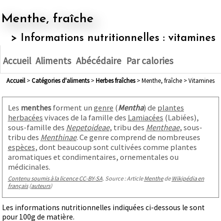
Menthe, fraîche
> Informations nutritionnelles : vitamines
Accueil
Aliments
Abécédaire
Par calories
Accueil
>
Catégories d'aliments
>
herbes fraîches
> Menthe, fraîche > Vitamines
Les
menthes
forment un
genre
(
Mentha
) de
plantes
herbacées
vivaces de la famille des
Lamiacées
(Labiées),
sous-famille des
Nepetoideae
, tribu des
Mentheae
, sous-
tribu des
Menthinae
. Ce genre comprend de nombreuses
espèces
, dont beaucoup sont cultivées comme plantes
aromatiques et condimentaires, ornementales ou
médicinales.
Contenu soumis à la licence CC-BY-SA
. Source : Article
Menthe
de
Wikipédia en
français
(
auteurs
)
Les informations nutritionnelles indiquées ci-dessous le sont
pour 100g de matière.