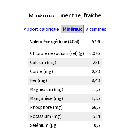
menthe, fraîche
Minéraux :
Apport calorique
Minéraux
Vitamines
Valeur énergétique (kCal)
57,6
Chlorure de sodium (sel) (g)
0,076
Calcium (mg)
221
Cuivre (mg)
0,28
Fer (mg)
8,48
Magnesium (mg)
71,5
Manganèse (mg)
1,15
Phosphore (mg)
66,5
Potassium (mg)
514
Sélénium (µg)
0,5