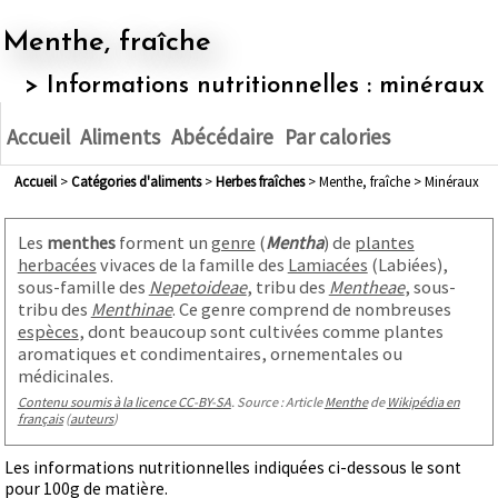
Menthe, fraîche
> Informations nutritionnelles : minéraux
Accueil
Aliments
Abécédaire
Par calories
Accueil
>
Catégories d'aliments
>
herbes fraîches
> Menthe, fraîche > Minéraux
Les
menthes
forment un
genre
(
Mentha
) de
plantes
herbacées
vivaces de la famille des
Lamiacées
(Labiées),
sous-famille des
Nepetoideae
, tribu des
Mentheae
, sous-
tribu des
Menthinae
. Ce genre comprend de nombreuses
espèces
, dont beaucoup sont cultivées comme plantes
aromatiques et condimentaires, ornementales ou
médicinales.
Contenu soumis à la licence CC-BY-SA
. Source : Article
Menthe
de
Wikipédia en
français
(
auteurs
)
Les informations nutritionnelles indiquées ci-dessous le sont
pour 100g de matière.