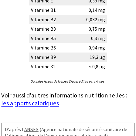
Vitamine E
0,39 mg
Vitamine B1
0,14 mg
Vitamine B2
0,032 mg
Vitamine B3
0,75 mg
Vitamine B5
0,3 mg
Vitamine B6
0,94 mg
Vitamine B9
19,3 µg
Vitamine K1
< 0,8 µg
Données issues de la base Ciqual éditée par l'Anses
Voir aussi d'autres informations nutritionnelles :
les apports caloriques
D'après l'
ANSES
(Agence nationale de sécurité sanitaire de
l’alimentation, de l’environnement et du travail) :