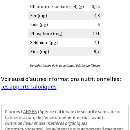
Chlorure de sodium (sel) (g)
0,15
Fer (mg)
4,3
Iode (µg)
6
Phosphore (mg)
171
Sélénium (µg)
4,1
Zinc (mg)
9,7
Données issues de la base Ciqual éditée par l'Anses
Voir aussi d'autres informations nutritionnelles :
les apports caloriques
D'après l'
ANSES
(Agence nationale de sécurité sanitaire de
l’alimentation, de l’environnement et du travail) :
Outre de l'eau et des matières organiques
(macronutriments), les aliments nous apportent également