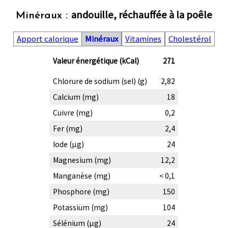
andouille, réchauffée à la poêle
Minéraux :
Apport calorique
Minéraux
Vitamines
Cholestérol
Valeur énergétique (kCal)
271
Chlorure de sodium (sel) (g)
2,82
Calcium (mg)
18
Cuivre (mg)
0,2
Fer (mg)
2,4
Iode (µg)
24
Magnesium (mg)
12,2
Manganèse (mg)
< 0,1
Phosphore (mg)
150
Potassium (mg)
104
Sélénium (µg)
24