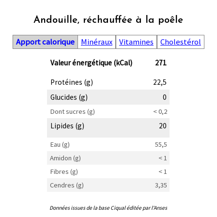
Andouille, réchauffée à la poêle
Apport calorique
Minéraux
Vitamines
Cholestérol
Valeur énergétique (kCal)
271
Protéines (g)
22,5
Glucides (g)
0
Dont sucres (g)
< 0,2
Lipides (g)
20
Eau (g)
55,5
Amidon (g)
< 1
Fibres (g)
< 1
Cendres (g)
3,35
Données issues de la base Ciqual éditée par l'Anses