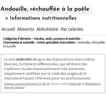
Andouille, réchauffée à la poêle
> Informations nutritionnelles
Accueil
Aliments
Abécédaire
Par calories
Catégories d'aliments
>
viandes, œufs, poissons et assimilés
>
charcuteries et assimilés
>
autres spécialités charcutières
> Andouille, réchauffée
à la poêle
Le mot
andouille
désigne des élaborations charcutières
diverses, fortement différenciées, qui reflètent des
traditions locales éventuellement très anciennes,
inégalement codifiées par le
Code des usages de la
charcuterie
faisant référence pour les professionnels.
Contenu soumis à la licence CC-BY-SA
. Source : Article
Andouille
de
Wikipédia en
français
(
auteurs
)