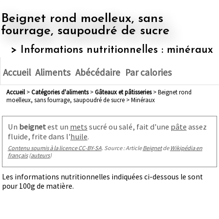
Beignet rond moelleux, sans
fourrage, saupoudré de sucre
> Informations nutritionnelles : minéraux
Accueil
Aliments
Abécédaire
Par calories
Accueil
>
Catégories d'aliments
>
gâteaux et pâtisseries
> Beignet rond
moelleux, sans fourrage, saupoudré de sucre > Minéraux
Un
beignet
est un
mets
sucré ou salé, fait d'une
pâte
assez
fluide, frite dans l'
huile
.
Contenu soumis à la licence CC-BY-SA
. Source : Article
Beignet
de
Wikipédia en
français
(
auteurs
)
Les informations nutritionnelles indiquées ci-dessous le sont
pour 100g de matière.