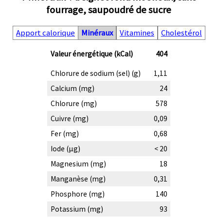
fourrage, saupoudré de sucre
Apport calorique
Minéraux
Vitamines
Cholestérol
Valeur énergétique (kCal)
404
Chlorure de sodium (sel) (g)
1,11
Calcium (mg)
24
Chlorure (mg)
578
Cuivre (mg)
0,09
Fer (mg)
0,68
Iode (µg)
< 20
Magnesium (mg)
18
Manganèse (mg)
0,31
Phosphore (mg)
140
Potassium (mg)
93