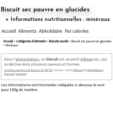
Biscuit sec pauvre en glucides
> Informations nutritionnelles : minéraux
Accueil
Aliments
Abécédaire
Par calories
Accueil
>
Catégories d'aliments
>
biscuits sucrés
> Biscuit sec pauvre en glucides
> Minéraux
Dans l'
alimentation
, un
biscuit
est un petit
gâteau
sec, qui
se décline dans plusieurs saveurs et formes.
Contenu soumis à la licence CC-BY-SA
. Source : Article
Biscuit
de
Wikipédia en
français
(
auteurs
)
Les informations nutritionnelles indiquées ci-dessous le sont
pour 100g de matière.