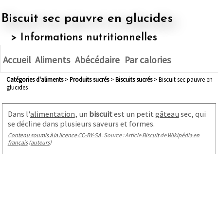
Biscuit sec pauvre en glucides
> Informations nutritionnelles
Accueil
Aliments
Abécédaire
Par calories
Catégories d'aliments
>
produits sucrés
>
biscuits sucrés
> Biscuit sec pauvre en
glucides
Dans l'
alimentation
, un
biscuit
est un petit
gâteau
sec, qui
se décline dans plusieurs saveurs et formes.
Contenu soumis à la licence CC-BY-SA
. Source : Article
Biscuit
de
Wikipédia en
français
(
auteurs
)