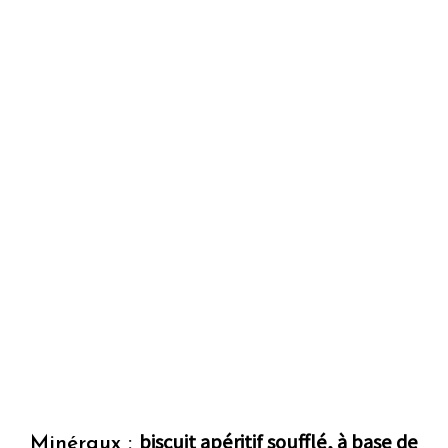
biscuit apéritif soufflé, à base de
Minéraux :