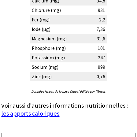
Calcium (mg)
34,8
Chlorure (mg)
931
Fer (mg)
2,2
Iode (µg)
7,36
Magnesium (mg)
31,6
Phosphore (mg)
101
Potassium (mg)
247
Sodium (mg)
999
Zinc (mg)
0,76
Données issues de la base Ciqual éditée par l'Anses
Voir aussi d'autres informations nutritionnelles :
les apports caloriques