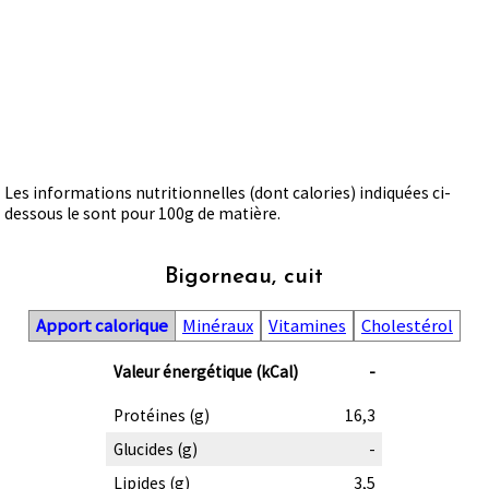
Les informations nutritionnelles (dont calories) indiquées ci-
dessous le sont pour 100g de matière.
Bigorneau, cuit
Apport calorique
Minéraux
Vitamines
Cholestérol
Valeur énergétique (kCal)
-
Protéines (g)
16,3
Glucides (g)
-
Lipides (g)
3,5