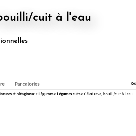
bouilli/cuit à l'eau
tionnelles
Re
re
Par calories
mineuses et oléagineux
>
légumes
>
légumes cuits
> Céleri rave, bouilli/cuit à l'eau