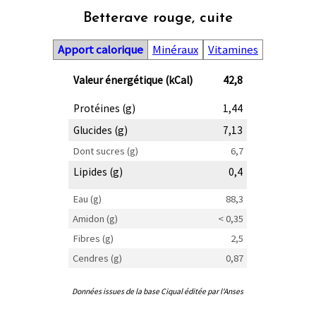
Betterave rouge, cuite
Apport calorique
Minéraux
Vitamines
Valeur énergétique (kCal)
42,8
Protéines (g)
1,44
Glucides (g)
7,13
Dont sucres (g)
6,7
Lipides (g)
0,4
Eau (g)
88,3
Amidon (g)
< 0,35
Fibres (g)
2,5
Cendres (g)
0,87
Données issues de la base Ciqual éditée par l'Anses