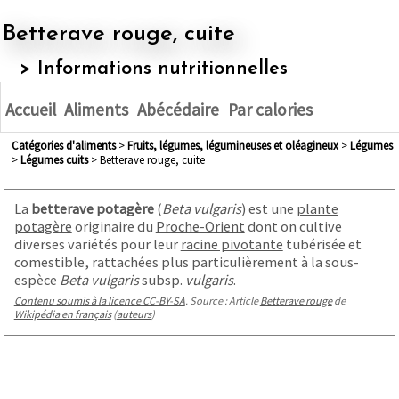
Betterave rouge, cuite
> Informations nutritionnelles
Accueil
Aliments
Abécédaire
Par calories
Catégories d'aliments
>
fruits, légumes, légumineuses et oléagineux
>
légumes
>
légumes cuits
> Betterave rouge, cuite
La
betterave potagère
(
Beta vulgaris
) est une
plante
potagère
originaire du
Proche-Orient
dont on cultive
diverses variétés pour leur
racine pivotante
tubérisée et
comestible, rattachées plus particulièrement à la sous-
espèce
Beta vulgaris
subsp.
vulgaris
.
Contenu soumis à la licence CC-BY-SA
. Source : Article
Betterave rouge
de
Wikipédia en français
(
auteurs
)