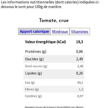
Les informations nutritionnelles (dont calories) indiquées ci-
dessous le sont pour 100g de matière.
Tomate, crue
Apport calorique
Minéraux
Vitamines
Valeur énergétique (kCal)
19,3
Protéines (g)
0,86
Glucides (g)
2,49
Dont sucres (g)
2,48
Lipides (g)
0,26
Eau (g)
94,1
Fibres (g)
1,2
Cendres (g)
0,97
Données issues de la base Ciqual éditée par l'Anses