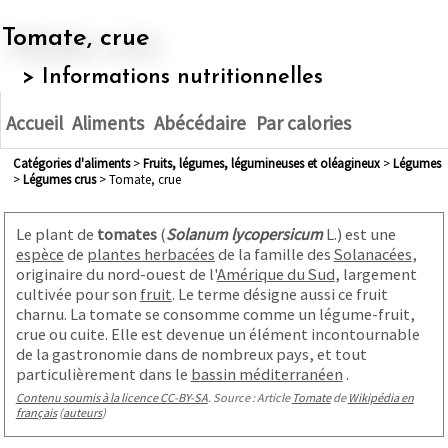
Tomate, crue
> Informations nutritionnelles
Accueil
Aliments
Abécédaire
Par calories
Catégories d'aliments
>
fruits, légumes, légumineuses et oléagineux
>
légumes
>
légumes crus
> Tomate, crue
Le plant de
tomates
(
Solanum lycopersicum
L.) est une
espèce
de
plantes herbacées
de la famille des
Solanacées
,
originaire du nord-ouest de l'
Amérique du Sud
, largement
cultivée pour son
fruit
. Le terme désigne aussi ce fruit
charnu. La tomate se consomme comme un légume-fruit,
crue ou cuite. Elle est devenue un élément incontournable
de la gastronomie dans de nombreux pays, et tout
particulièrement dans le
bassin méditerranéen
.
Contenu soumis à la licence CC-BY-SA
. Source : Article
Tomate
de
Wikipédia en
français
(
auteurs
)