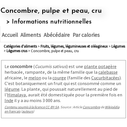
Concombre, pulpe et peau, cru
> Informations nutritionnelles
Accueil
Aliments
Abécédaire
Par calories
Catégories d'aliments
>
fruits, légumes, légumineuses et oléagineux
>
légumes
>
légumes crus
> Concombre, pulpe et peau, cru
Le
concombre
(
Cucumis sativus
) est une
plante potagère
herbacée, rampante, de la même famille que la
calebasse
africaine, le
melon
ou la
courge
(famille des
Cucurbitacées
).
C'est botaniquement un fruit qui est consommé comme un
légume
. La plante, qui poussait naturellement au pied de
l'
Himalaya
, aurait été domestiquée pour la première fois en
Inde
il y a au moins 3 000 ans.
Contenu soumis à la licence CC-BY-SA
. Source : Article
Concombre
de
Wikipédia
en français
(
auteurs
)