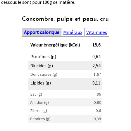
dessous le sont pour 100g de matière.
Concombre, pulpe et peau, cru
Apport calorique
Minéraux
Vitamines
Valeur énergétique (kCal)
15,6
Protéines (g)
0,64
Glucides (g)
2,54
Dont sucres (g)
1,67
Lipides (g)
0,11
Eau (g)
96
Amidon (g)
0,83
Fibres (g)
0,6
Cendres (g)
0,39