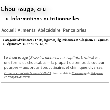
Chou rouge, cru
> Informations nutritionnelles
Accueil
Aliments
Abécédaire
Par calories
Catégories d'aliments
>
fruits, légumes, légumineuses et oléagineux
>
légumes
>
légumes crus
> Chou rouge, cru
Le
chou rouge
(
Brassica oleracea
var.
capitata
f.
rubra
) est
une
forme
de
chou cabus
— la plupart du temps de couleur
pourpre
— aux propriétés culinaires et chimiques diverses.
Contenu soumis à la licence CC-BY-SA
. Source : Article
Chou rouge
de
Wikipédia
en français
(
auteurs
)