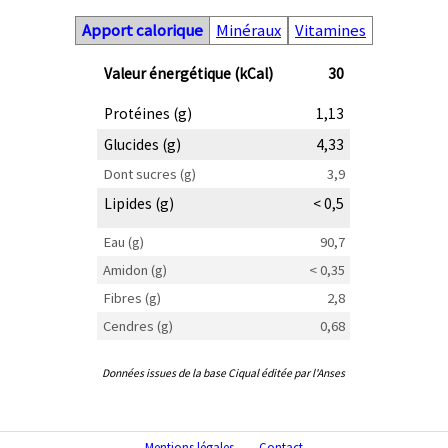
Apport calorique
Minéraux
Vitamines
Valeur énergétique (kCal)
30
Protéines (g)
1,13
Glucides (g)
4,33
Dont sucres (g)
3,9
Lipides (g)
< 0,5
Eau (g)
90,7
Amidon (g)
< 0,35
Fibres (g)
2,8
Cendres (g)
0,68
Données issues de la base Ciqual éditée par l'Anses
Mentions légales
Contact