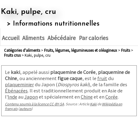
Kaki, pulpe, cru
> Informations nutritionnelles
Accueil
Aliments
Abécédaire
Par calories
Catégories d'aliments
>
fruits, légumes, légumineuses et oléagineux
>
fruits
>
fruits crus
> Kaki, pulpe, cru
Le
kaki
, appelé aussi
plaquemine de Corée
,
plaquemine de
Chine
, ou anciennement
figue caque
, est le
fruit
du
plaqueminier
du Japon (
Diospyros kaki
), de la famille des
Ébénacées
. Il est traditionnellement produit en Asie de
l'
Inde
au
Japon
et spécialement en
Chine
et en
Corée
.
Contenu soumis à la licence CC-BY-SA
. Source : Article
Kaki
de
Wikipédia en
français
(
auteurs
)