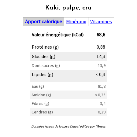
Kaki, pulpe, cru
Apport calorique
Minéraux
Vitamines
Valeur énergétique (kCal)
68,6
Protéines (g)
0,88
Glucides (g)
14,3
Dont sucres (g)
13,9
Lipides (g)
< 0,3
Eau (g)
81,8
Amidon (g)
< 0,35
Fibres (g)
3,4
Cendres (g)
0,39
Données issues de la base Ciqual éditée par l'Anses