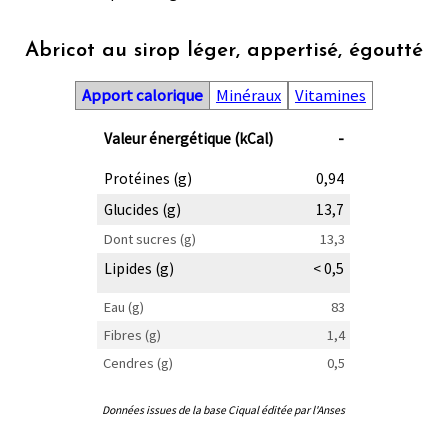
Abricot au sirop léger, appertisé, égoutté
Apport calorique
Minéraux
Vitamines
Valeur énergétique (kCal)
-
Protéines (g)
0,94
Glucides (g)
13,7
Dont sucres (g)
13,3
Lipides (g)
< 0,5
Eau (g)
83
Fibres (g)
1,4
Cendres (g)
0,5
Données issues de la base Ciqual éditée par l'Anses