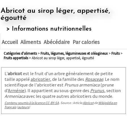
Abricot au sirop léger, appertisé,
égoutté
> Informations nutritionnelles
Accueil
Aliments
Abécédaire
Par calories
Catégories d'aliments
>
fruits, légumes, légumineuses et oléagineux
>
fruits
>
fruits appertisés
> Abricot au sirop léger, appertisé, égoutté
L'
abricot
est le fruit d'un arbre généralement de petite
taille appelé
abricotier
, de la famille des
Rosaceae
. Le nom
scientifique de l'abricotier est
Prunus armeniaca
(prune
d'
Arménie
). Il appartient au sous-genre des
Prunus
, section
Armeniaca
avec les quatre autres abricotiers du monde.
Contenu soumis à la licence CC-BY-SA
. Source : Article
Abricot
de
Wikipédia en
français
(
auteurs
)