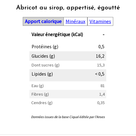
Abricot au sirop, appertisé, égoutté
Apport calorique
Minéraux
Vitamines
Valeur énergétique (kCal)
-
Protéines (g)
0,5
Glucides (g)
16,2
Dont sucres (g)
15,3
Lipides (g)
< 0,5
Eau (g)
81
Fibres (g)
1,4
Cendres (g)
0,35
Données issues de la base Ciqual éditée par l'Anses