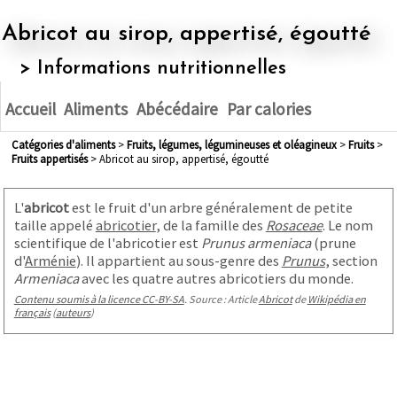
Abricot au sirop, appertisé, égoutté
> Informations nutritionnelles
Accueil
Aliments
Abécédaire
Par calories
Catégories d'aliments
>
fruits, légumes, légumineuses et oléagineux
>
fruits
>
fruits appertisés
> Abricot au sirop, appertisé, égoutté
L'
abricot
est le fruit d'un arbre généralement de petite
taille appelé
abricotier
, de la famille des
Rosaceae
. Le nom
scientifique de l'abricotier est
Prunus armeniaca
(prune
d'
Arménie
). Il appartient au sous-genre des
Prunus
, section
Armeniaca
avec les quatre autres abricotiers du monde.
Contenu soumis à la licence CC-BY-SA
. Source : Article
Abricot
de
Wikipédia en
français
(
auteurs
)