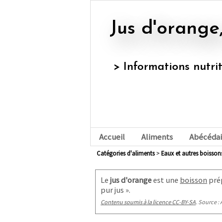
Jus d'orange
> Informations nutri
Accueil
Aliments
Abécédai
Catégories d'aliments
>
eaux et autres boisson
Le
jus d'orange
est une
boisson
prép
pur jus ».
Contenu soumis à la licence CC-BY-SA
. Source : 