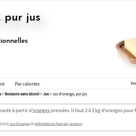
, pur jus
tionnelles
Re
re
Par calories
s
>
boissons sans alcool
>
jus
> Jus d'orange, pur jus
arée à partir d'
oranges
pressées. Il faut 2 à
3
kg
d'oranges pour fa
Article
Jus d'orange
de
Wikipédia en français
(
auteurs
)