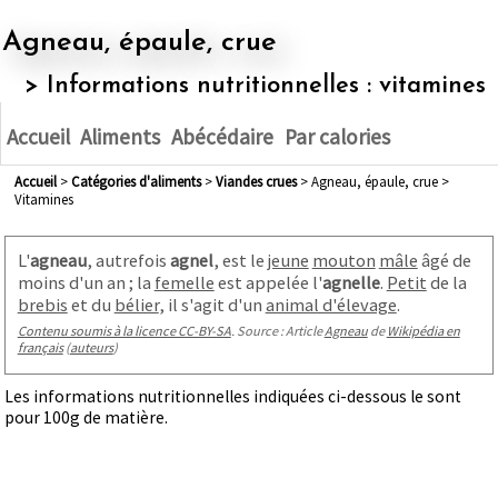
Agneau, épaule, crue
> Informations nutritionnelles : vitamines
Accueil
Aliments
Abécédaire
Par calories
Accueil
>
Catégories d'aliments
>
viandes crues
> Agneau, épaule, crue >
Vitamines
L'
agneau
, autrefois
agnel
, est le
jeune
mouton
mâle
âgé de
moins d'un an
; la
femelle
est appelée l'
agnelle
.
Petit
de la
brebis
et du
bélier
, il s'agit d'un
animal d'élevage
.
Contenu soumis à la licence CC-BY-SA
. Source : Article
Agneau
de
Wikipédia en
français
(
auteurs
)
Les informations nutritionnelles indiquées ci-dessous le sont
pour 100g de matière.