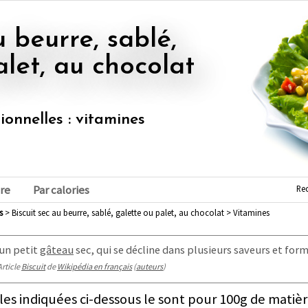
alet, au chocolat
tionnelles : vitamines
Re
re
Par calories
s
> Biscuit sec au beurre, sablé, galette ou palet, au chocolat > Vitamines
un petit
gâteau
sec, qui se décline dans plusieurs saveurs et form
Article
Biscuit
de
Wikipédia en français
(
auteurs
)
les indiquées ci-dessous le sont pour 100g de matièr