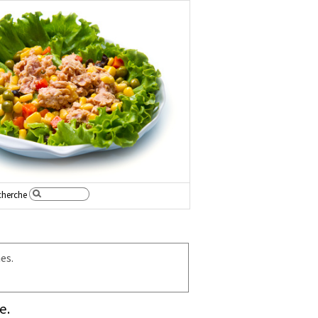
cherche
es.
e.