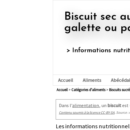
Biscuit sec au beurre, sablé,
galette ou p
> Informations nutri
Accueil
Aliments
Abécédai
Accueil
>
Catégories d'aliments
>
biscuits sucré
Dans l'
alimentation
, un
biscuit
est 
Contenu soumis à la licence CC-BY-SA
. Source : 
Les informations nutritionnel