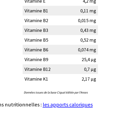
Vitamine E
4,2 mg
Vitamine B1
0,11 mg
Vitamine B2
0,015 mg
Vitamine B3
0,43 mg
Vitamine B5
0,52 mg
Vitamine B6
0,074 mg
Vitamine B9
25,4 µg
Vitamine B12
0,7 µg
Vitamine K1
2,17 µg
Données issues de la base Ciqual éditée par l'Anses
ns nutritionnelles :
les apports caloriques