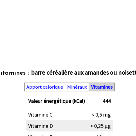
barre céréalière aux amandes ou noiset
itamines :
Apport calorique
Minéraux
Vitamines
Valeur énergétique (kCal)
444
Vitamine C
< 0,5 mg
Vitamine D
< 0,25 µg