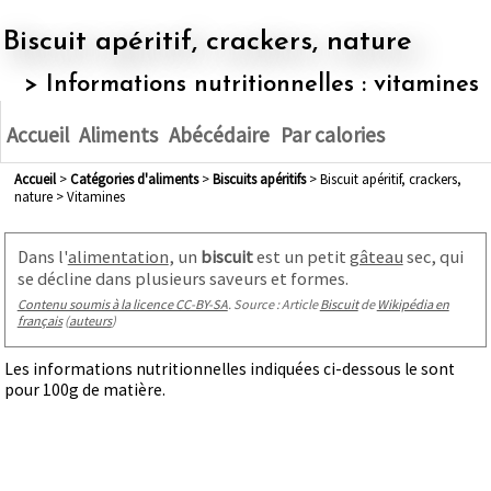
Biscuit apéritif, crackers, nature
> Informations nutritionnelles : vitamines
Accueil
Aliments
Abécédaire
Par calories
Accueil
>
Catégories d'aliments
>
biscuits apéritifs
> Biscuit apéritif, crackers,
nature > Vitamines
Dans l'
alimentation
, un
biscuit
est un petit
gâteau
sec, qui
se décline dans plusieurs saveurs et formes.
Contenu soumis à la licence CC-BY-SA
. Source : Article
Biscuit
de
Wikipédia en
français
(
auteurs
)
Les informations nutritionnelles indiquées ci-dessous le sont
pour 100g de matière.