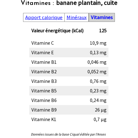
banane plantain, cuite
Vitamines :
Apport calorique
Minéraux
Vitamines
Valeur énergétique (kCal)
125
Vitamine C
10,9 mg
Vitamine E
0,13 mg
Vitamine B1
0,046 mg
Vitamine B2
0,052 mg
Vitamine B3
0,76 mg
Vitamine B5
0,23 mg
Vitamine B6
0,24 mg
Vitamine B9
26 µg
Vitamine K1
0,7 µg
Données issues de la base Ciqual éditée par l'Anses