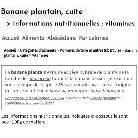
Banane plantain, cuite
> Informations nutritionnelles : vitamines
Accueil
Aliments
Abécédaire
Par calories
Accueil
>
Catégories d'aliments
>
pommes de terre et autres tubercules
> Banane
plantain, cuite > Vitamines
La
banane plantain
est une espèce hybride de plante de la
famille des
Musaceae
. Comme la banane dessert, elle est un
sous-groupe de l'espèce
Musa
×
paradisiaca
issue à l'origine
du croisement entre
Musa acuminata
et
Musa balbisiana
.
Contenu soumis à la licence CC-BY-SA
. Source : Article
Banane plantain
de
Wikipédia en français
(
auteurs
)
Les informations nutritionnelles indiquées ci-dessous le sont
pour 100g de matière.