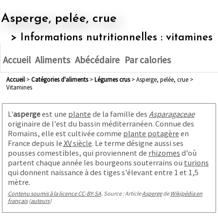
Asperge, pelée, crue
> Informations nutritionnelles : vitamines
Accueil
Aliments
Abécédaire
Par calories
Accueil
>
Catégories d'aliments
>
légumes crus
> Asperge, pelée, crue >
Vitamines
L'
asperge
est une
plante
de la famille des
Asparagaceae
originaire de l'est du bassin méditerranéen. Connue des
Romains, elle est cultivée comme
plante potagère
en
France depuis le
XV
siècle
. Le terme désigne aussi ses
pousses comestibles, qui proviennent de
rhizomes
d'où
partent chaque année les bourgeons souterrains ou
turions
qui donnent naissance à des tiges s'élevant entre 1 et
1,5
mètre
.
Contenu soumis à la licence CC-BY-SA
. Source : Article
Asperge
de
Wikipédia en
français
(
auteurs
)