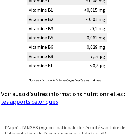
Vitamine E
< 0,08 mg
Vitamine B1
< 0,015 mg
Vitamine B2
< 0,01 mg
Vitamine B3
< 0,1 mg
Vitamine B5
0,061 mg
Vitamine B6
0,029 mg
Vitamine B9
7,16 µg
Vitamine K1
< 0,8 µg
Données issues de la base Ciqual éditée par l'Anses
Voir aussi d'autres informations nutritionnelles :
les apports caloriques
D'après l'
ANSES
(Agence nationale de sécurité sanitaire de
l’alimentation, de l’environnement et du travail) :