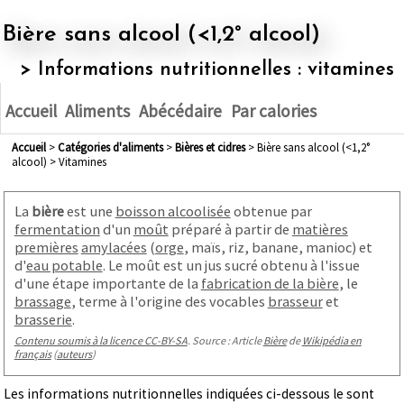
Bière sans alcool (<1,2° alcool)
> Informations nutritionnelles : vitamines
Accueil
Aliments
Abécédaire
Par calories
Accueil
>
Catégories d'aliments
>
bières et cidres
> Bière sans alcool (<1,2°
alcool) > Vitamines
La
bière
est une
boisson alcoolisée
obtenue par
fermentation
d'un
moût
préparé à partir de
matières
premières
amylacées
(
orge
, maïs, riz, banane, manioc) et
d'
eau potable
. Le moût est un jus sucré obtenu à l'issue
d'une étape importante de la
fabrication de la bière
, le
brassage
, terme à l'origine des vocables
brasseur
et
brasserie
.
Contenu soumis à la licence CC-BY-SA
. Source : Article
Bière
de
Wikipédia en
français
(
auteurs
)
Les informations nutritionnelles indiquées ci-dessous le sont