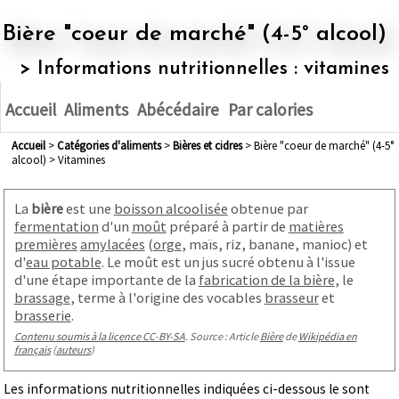
Bière "coeur de marché" (4-5° alcool)
> Informations nutritionnelles : vitamines
Accueil
Aliments
Abécédaire
Par calories
Accueil
>
Catégories d'aliments
>
bières et cidres
> Bière "coeur de marché" (4-5°
alcool) > Vitamines
La
bière
est une
boisson alcoolisée
obtenue par
fermentation
d'un
moût
préparé à partir de
matières
premières
amylacées
(
orge
, maïs, riz, banane, manioc) et
d'
eau potable
. Le moût est un jus sucré obtenu à l'issue
d'une étape importante de la
fabrication de la bière
, le
brassage
, terme à l'origine des vocables
brasseur
et
brasserie
.
Contenu soumis à la licence CC-BY-SA
. Source : Article
Bière
de
Wikipédia en
français
(
auteurs
)
Les informations nutritionnelles indiquées ci-dessous le sont