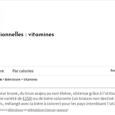
tionnelles : vitamines
Re
re
Par calories
es
> Bière brune > Vitamines
eur brune, du brun acajou au noir ébène, obtenue grâce à l'utili
ne variété de
E150
) ou de bière colorante (un brassin non destin
 mélangé avec la bière à colorer) pour les pays interdisant l'util
Article
Bière brune
de
Wikipédia en français
(
auteurs
)