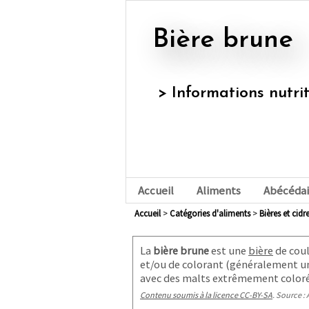
Bière brune
> Informations nutri
Accueil
Aliments
Abécédai
Accueil
>
Catégories d'aliments
>
bières et cidr
La
bière brune
est une
bière
de coul
et/ou de colorant (généralement u
avec des malts extrêmement colorés,
Contenu soumis à la licence CC-BY-SA
. Source : 