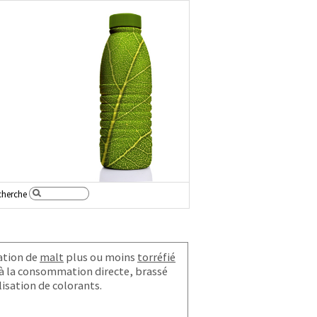
cherche
sation de
malt
plus ou moins
torréfié
é à la consommation directe, brassé
isation de colorants.