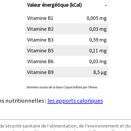
Valeur énergétique (kCal)
-
Vitamine B1
0,005 mg
Vitamine B2
0,03 mg
Vitamine B3
0,59 mg
Vitamine B5
0,11 mg
Vitamine B6
0,03 mg
Vitamine B9
8,5 µg
Données issues de la base Ciqual éditée par l'Anses
ns nutritionnelles :
les apports caloriques
e sécurité sanitaire de l’alimentation, de l’environnement et du t