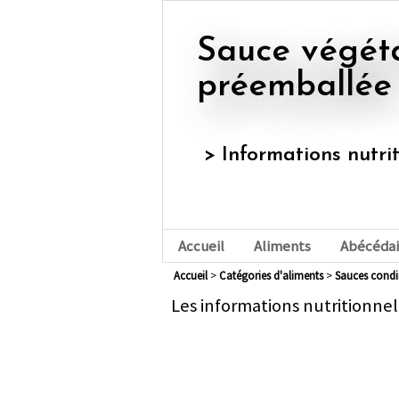
Sauce végétale type bolognaise,
préemballée
> Informations nutri
Accueil
Aliments
Abécédai
Accueil
>
Catégories d'aliments
>
sauces cond
Les informations nutritionnel