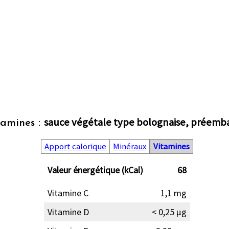
sauce végétale type bolognaise, préemb
tamines :
Apport calorique
Minéraux
Vitamines
Valeur énergétique (kCal)
68
Vitamine C
1,1 mg
Vitamine D
< 0,25 µg