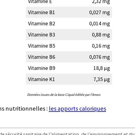
Vitamine E
2,32 mg
Vitamine B1
0,027 mg
Vitamine B2
0,014 mg
Vitamine B3
0,88 mg
Vitamine B5
0,16 mg
Vitamine B6
0,076 mg
Vitamine B9
18,8 µg
Vitamine K1
7,35 µg
Données issues de la base Ciqual éditée par l'Anses
ns nutritionnelles :
les apports caloriques
e sécurité sanitaire de l’alimentation, de l’environnement et du t