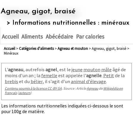
Agneau, gigot, braisé
> Informations nutritionnelles : minéraux
Accueil
Aliments
Abécédaire
Par calories
Accueil
>
Catégories d'aliments
>
agneau et mouton
> Agneau, gigot, braisé >
Minéraux
L'
agneau
, autrefois
agnel
, est le
jeune
mouton
mâle
âgé de
moins d'un an
; la
femelle
est appelée l'
agnelle
.
Petit
de la
brebis
et du
bélier
, il s'agit d'un
animal d'élevage
.
Contenu soumis à la licence CC-BY-SA
. Source : Article
Agneau
de
Wikipédia en
français
(
auteurs
)
Les informations nutritionnelles indiquées ci-dessous le sont
pour 100g de matière.