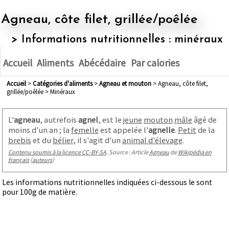
Agneau, côte filet, grillée/poêlée
> Informations nutritionnelles : minéraux
Accueil
Aliments
Abécédaire
Par calories
Accueil
>
Catégories d'aliments
>
agneau et mouton
> Agneau, côte filet,
grillée/poêlée > Minéraux
L'
agneau
, autrefois
agnel
, est le
jeune
mouton
mâle
âgé de
moins d'un an
; la
femelle
est appelée l'
agnelle
.
Petit
de la
brebis
et du
bélier
, il s'agit d'un
animal d'élevage
.
Contenu soumis à la licence CC-BY-SA
. Source : Article
Agneau
de
Wikipédia en
français
(
auteurs
)
Les informations nutritionnelles indiquées ci-dessous le sont
pour 100g de matière.