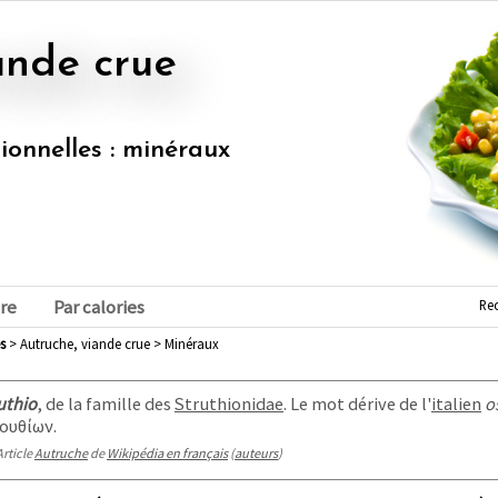
iande crue
tionnelles : minéraux
Re
re
Par calories
s
> Autruche, viande crue > Minéraux
uthio
, de la famille des
Struthionidae
. Le mot dérive de l'
italien
o
ουθίων
.
Article
Autruche
de
Wikipédia en français
(
auteurs
)