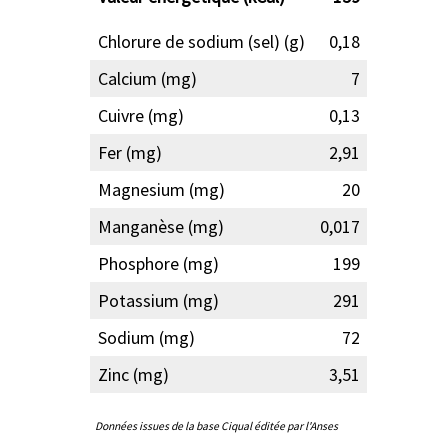
Chlorure de sodium (sel) (g)
0,18
Calcium (mg)
7
Cuivre (mg)
0,13
Fer (mg)
2,91
Magnesium (mg)
20
Manganèse (mg)
0,017
Phosphore (mg)
199
Potassium (mg)
291
Sodium (mg)
72
Zinc (mg)
3,51
Données issues de la base Ciqual éditée par l'Anses