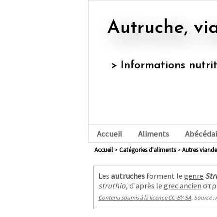
Autruche, v
> Informations nutri
Accueil
Aliments
Abécédai
Accueil
>
Catégories d'aliments
>
autres viande
Les
autruches
forment le
genre
Str
struthio
, d'après le
grec ancien
στρ
Contenu soumis à la licence CC-BY-SA
. Source : 