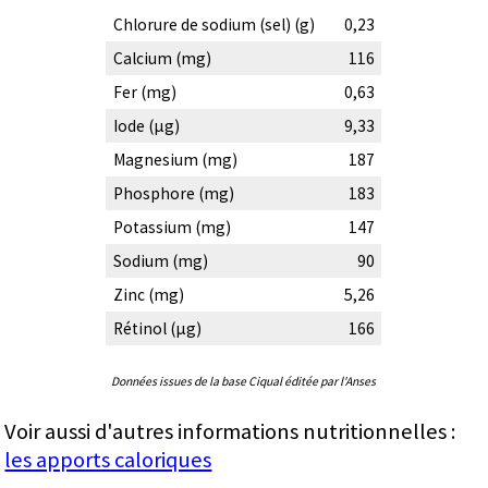
Chlorure de sodium (sel) (g)
0,23
Calcium (mg)
116
Fer (mg)
0,63
Iode (µg)
9,33
Magnesium (mg)
187
Phosphore (mg)
183
Potassium (mg)
147
Sodium (mg)
90
Zinc (mg)
5,26
Rétinol (µg)
166
Données issues de la base Ciqual éditée par l'Anses
Voir aussi d'autres informations nutritionnelles :
les apports caloriques