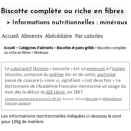
Biscotte complète ou riche en fibres
> Informations nutritionnelles : minéraux
Accueil
Aliments
Abécédaire
Par calories
Accueil
>
Catégories d'aliments
>
biscottes et pains grillés
> Biscotte complète
ou riche en fibres > Minéraux
Le
substantif
féminin
« biscotte » est un
emprunt
à l'
italien
biscotto
, composé du
préfixe
bis-
et de
cotto
,
participe
passé de
cuocere
(
« cuire »
)
, signifiant « cuit deux fois ». Le
dictionnaire de l'Académie française mentionne un usage du
mot dès le début du
XIX
siècle
, en 1807
.
Contenu soumis à la licence CC-BY-SA
. Source : Article
Biscotte
de
Wikipédia en
français
(
auteurs
)
Les informations nutritionnelles indiquées ci-dessous le sont
pour 100g de matière.