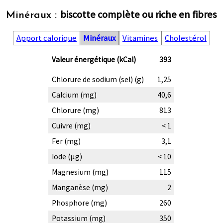
biscotte complète ou riche en fibres
Minéraux :
Apport calorique
Minéraux
Vitamines
Cholestérol
Valeur énergétique (kCal)
393
Chlorure de sodium (sel) (g)
1,25
Calcium (mg)
40,6
Chlorure (mg)
813
Cuivre (mg)
< 1
Fer (mg)
3,1
Iode (µg)
< 10
Magnesium (mg)
115
Manganèse (mg)
2
Phosphore (mg)
260
Potassium (mg)
350