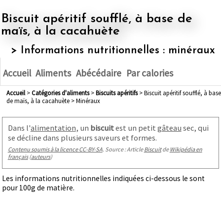
Biscuit apéritif soufflé, à base de
maïs, à la cacahuète
> Informations nutritionnelles : minéraux
Accueil
Aliments
Abécédaire
Par calories
Accueil
>
Catégories d'aliments
>
biscuits apéritifs
> Biscuit apéritif soufflé, à base
de maïs, à la cacahuète > Minéraux
Dans l'
alimentation
, un
biscuit
est un petit
gâteau
sec, qui
se décline dans plusieurs saveurs et formes.
Contenu soumis à la licence CC-BY-SA
. Source : Article
Biscuit
de
Wikipédia en
français
(
auteurs
)
Les informations nutritionnelles indiquées ci-dessous le sont
pour 100g de matière.