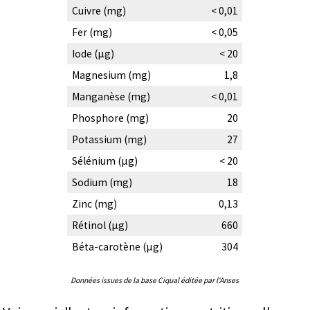
Cuivre (mg)
< 0,01
Fer (mg)
< 0,05
Iode (µg)
< 20
Magnesium (mg)
1,8
Manganèse (mg)
< 0,01
Phosphore (mg)
20
Potassium (mg)
27
Sélénium (µg)
< 20
Sodium (mg)
18
Zinc (mg)
0,13
Rétinol (µg)
660
Béta-carotène (µg)
304
Données issues de la base Ciqual éditée par l'Anses