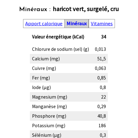
haricot vert, surgelé, cru
Minéraux :
Apport calorique
Minéraux
Vitamines
Valeur énergétique (kCal)
34
Chlorure de sodium (sel) (g)
0,013
Calcium (mg)
51,5
Cuivre (mg)
0,063
Fer (mg)
0,85
Iode (µg)
0,8
Magnesium (mg)
22
Manganèse (mg)
0,29
Phosphore (mg)
40,8
Potassium (mg)
186
Sélénium (µg)
0,3