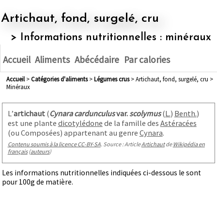
Artichaut, fond, surgelé, cru
> Informations nutritionnelles : minéraux
Accueil
Aliments
Abécédaire
Par calories
Accueil
>
Catégories d'aliments
>
légumes crus
> Artichaut, fond, surgelé, cru >
Minéraux
L’
artichaut
(
Cynara cardunculus
var.
scolymus
(
L.
)
Benth.
)
est une plante
dicotylédone
de la famille des
Astéracées
(ou Composées) appartenant au genre
Cynara
.
Contenu soumis à la licence CC-BY-SA
. Source : Article
Artichaut
de
Wikipédia en
français
(
auteurs
)
Les informations nutritionnelles indiquées ci-dessous le sont
pour 100g de matière.