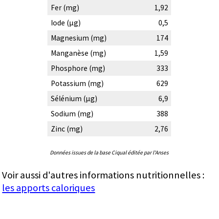
Fer (mg)
1,92
Iode (µg)
0,5
Magnesium (mg)
174
Manganèse (mg)
1,59
Phosphore (mg)
333
Potassium (mg)
629
Sélénium (µg)
6,9
Sodium (mg)
388
Zinc (mg)
2,76
Données issues de la base Ciqual éditée par l'Anses
Voir aussi d'autres informations nutritionnelles :
les apports caloriques