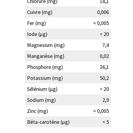
Chlorure (mg)
18,1
Cuivre (mg)
0,006
Fer (mg)
< 0,005
Iode (µg)
< 20
Magnesium (mg)
7,4
Manganèse (mg)
0,02
Phosphore (mg)
26,1
Potassium (mg)
50,2
Sélénium (µg)
< 20
Sodium (mg)
2,9
Zinc (mg)
< 0,005
Béta-carotène (µg)
< 5