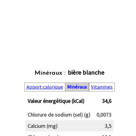
bière blanche
Minéraux :
Apport calorique
Minéraux
Vitamines
Valeur énergétique (kCal)
34,6
Chlorure de sodium (sel) (g)
0,0073
Calcium (mg)
3,5